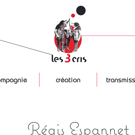
ompagnie
création
transmis
Régis Espannet