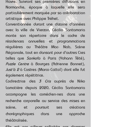
Havre. Suivront ses premières diffusions en
Normandie, époque à laquelle elle sera
particulièrement marquée par sa collaboration
artistique avec Philippe Tréhet.
Conventionnée durant une dizaine d'années
avec la ville de Vierzon, Cécilia Santamaria
monte son répertoire dans le cadre de
résidences annuelles et programmations
régulières au Théâtre Mac- Nab, Scène
Régionale, tout en dansant pour d’autres Cies
telles que
Sankofa
à Paris (Yohann Têté),
Puzzle Centre
à Bourges (Adrienne Bonnet),
Just'à 2
à Castres (Marco Cattoï) dont elle fut
également répétitrice.
Codirectrice des
3 Cris
auprès de Niko
Lamatière depuis 2020, Cécilia Santamaria
accompagne les comédien·nes dans une
recherche corporelle au service des mises en
scène, et poursuit ses créations
chorégraphiques dans une approche
théâtralisée.
Elle est par ailleurs sollicitée par diverses