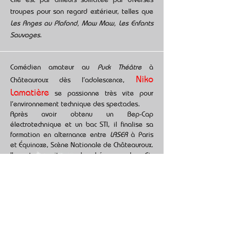
troupes pour son regard extérieur, telles que
Les Anges au Plafond, Maw Maw, Les Enfants
Sauvages
.
Comédien amateur au
Puck Théâtre
à
Niko
Châteauroux dès l’adolescence,
Lamatière
se passionne très vite pour
l’environnement technique des spectacles.
Après avoir obtenu un Bep-Cap
électrotechnique et un bac STI, il finalise sa
formation en alternance entre
LASER
à Paris
et Équinoxe, Scène Nationale de Châteauroux.
Il est ensuite embauché par la
Cie
Dekismokton
pour la régie générale de
La
furie des nantis
d’Edward Bond.
Son parcours l’amène à travailler comme
régisseur général et éclairagiste pour des
compagnies de théâtre comme
La Vache libre
d'
Emma la clown
.
Il réalise aussi des conceptions lumières pour